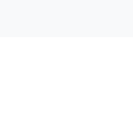
购网
河南省发展和改革委员会
河南永正专家库
B座第13、14层)