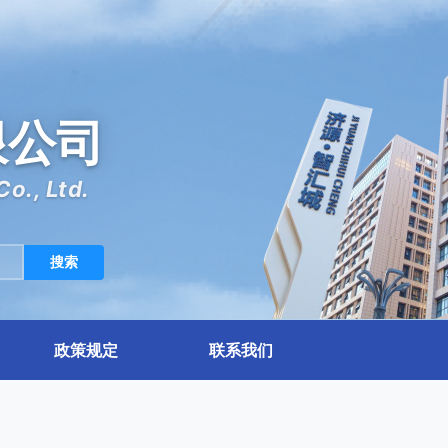
限公司
o., Ltd.
搜索
政策规定
联系我们